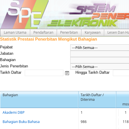
Laman Utama
Pendaftaran
Penerbitan
Karyawan
Lesen Dan Ha
Statistik Prestasi Penerbitan Mengikut Bahagian
Pejabat
Jabatan
Bahagian
Jenis Penerbitan
Tarikh Daftar
Hingga Tarikh Daftar
Bahagian
Tarikh Daftar /
Diterima
mss
Akademi DBP
1
1
Bahagian Buku Bahasa
986
118