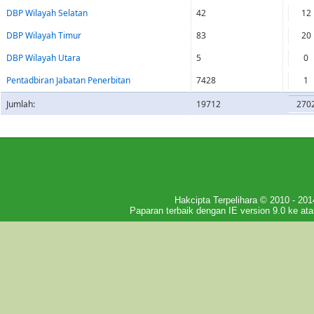
DBP Wilayah Selatan
42
12
DBP Wilayah Timur
83
20
DBP Wilayah Utara
5
0
Pentadbiran Jabatan Penerbitan
7428
1
Jumlah:
19712
270
Hakcipta Terpelihara © 2010 - 
Paparan terbaik dengan IE version 9.0 ke ata