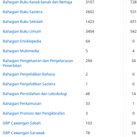
Bahagian Buku Kanak-kanak dan Remaja
3107
728
Bahagian Buku Sastera
2602
531
Bahagian Buku Sekolah
1423
651
Bahagian Buku Umum
3404
542
Bahagian Ensiklopedia
64
0
Bahagian Multimedia
5
4
Bahagian Pengeluaran dan Penyelarasan
294
34
Penerbitan
Bahagian Penyelidikan Bahasa
2
0
Bahagian Penyelidikan Sastera
1
0
Bahagian Peristilahan dan Leksikologi
48
14
Bahagian Perkamusan
33
1
Bahagian Promosi dan Pengiktirafan
3
0
DBP Cawangan Sabah
103
29
DBP Cawangan Sarawak
78
16